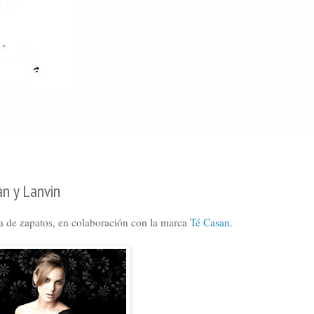
n y Lanvin
a de zapatos,
en colaboración con la marca
Té Casan
.