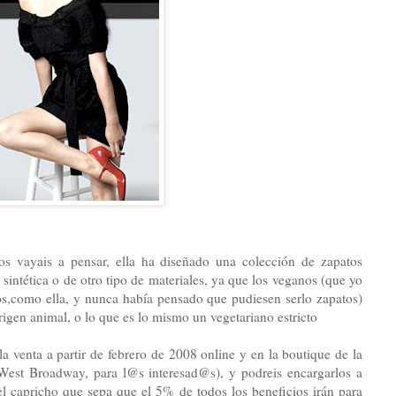
os vayais a pensar, ella ha diseñado una colección de zapatos
intética o de otro tipo de materiales, ya que los veganos (que yo
s,como ella, y nunca había pensado que pudiesen serlo zapatos)
gen animal, o lo que es lo mismo un vegetariano estricto
 la venta a partir de febrero de 2008 online y en la boutique de la
 West Broadway, para l@s interesad@s), y podreis encargarlos a
el capricho que sepa que el 5% de todos los beneficios irán para