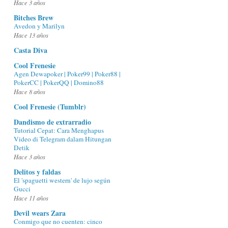
Hace 3 años
Bitches Brew
Avedon y Marilyn
Hace 13 años
Casta Diva
Cool Frenesie
Agen Dewapoker | Poker99 | Poker88 |
PokerCC | PokerQQ | Domino88
Hace 8 años
Cool Frenesie (Tumblr)
Dandismo de extrarradio
Tutorial Cepat: Cara Menghapus
Video di Telegram dalam Hitungan
Detik
Hace 3 años
Delitos y faldas
El 'spaguetti western' de lujo según
Gucci
Hace 11 años
Devil wears Zara
Conmigo que no cuenten: cinco