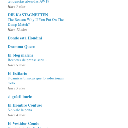
tendencias absurdas AW19
Hace 7 años
DIE KASTAGNETTEN
The Reason Why If You Put On The
Damp Match?
Hace 12 años
Donde está Houdini
Dramma Queen
El blog maleni
Recortes de prensa seria...
Hace 9 años
El Estilario
8 camisas blancas que lo solucionan
todo
Hace 5 años
el grácil bucle
El Hombre Confuso
No vale la pena
Hace 4 años
El Vestidor Conde
Street Style. Beatle Granate