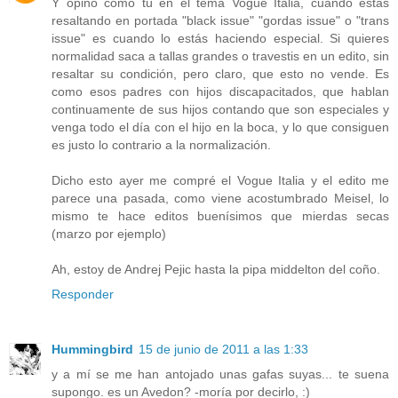
Y opino como tú en el tema Vogue Italia, cuando estás
resaltando en portada "black issue" "gordas issue" o "trans
issue" es cuando lo estás haciendo especial. Si quieres
normalidad saca a tallas grandes o travestis en un edito, sin
resaltar su condición, pero claro, que esto no vende. Es
como esos padres con hijos discapacitados, que hablan
continuamente de sus hijos contando que son especiales y
venga todo el día con el hijo en la boca, y lo que consiguen
es justo lo contrario a la normalización.
Dicho esto ayer me compré el Vogue Italia y el edito me
parece una pasada, como viene acostumbrado Meisel, lo
mismo te hace editos buenísimos que mierdas secas
(marzo por ejemplo)
Ah, estoy de Andrej Pejic hasta la pipa middelton del coño.
Responder
Hummingbird
15 de junio de 2011 a las 1:33
y a mí se me han antojado unas gafas suyas... te suena
supongo. es un Avedon? -moría por decirlo, :)