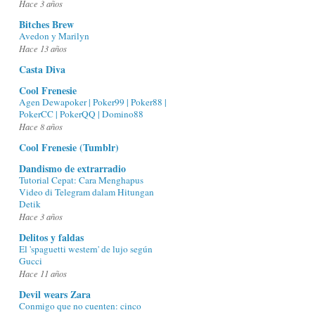
Hace 3 años
Bitches Brew
Avedon y Marilyn
Hace 13 años
Casta Diva
Cool Frenesie
Agen Dewapoker | Poker99 | Poker88 |
PokerCC | PokerQQ | Domino88
Hace 8 años
Cool Frenesie (Tumblr)
Dandismo de extrarradio
Tutorial Cepat: Cara Menghapus
Video di Telegram dalam Hitungan
Detik
Hace 3 años
Delitos y faldas
El 'spaguetti western' de lujo según
Gucci
Hace 11 años
Devil wears Zara
Conmigo que no cuenten: cinco