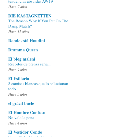
tendencias absurdas AW19
Hace 7 años
DIE KASTAGNETTEN
The Reason Why If You Put On The
Damp Match?
Hace 12 años
Donde está Houdini
Dramma Queen
El blog maleni
Recortes de prensa seria...
Hace 9 años
El Estilario
8 camisas blancas que lo solucionan
todo
Hace 5 años
el grácil bucle
El Hombre Confuso
No vale la pena
Hace 4 años
El Vestidor Conde
Street Style. Beatle Granate